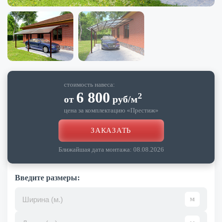
стоимость навеса:
6 800
2
от
руб
/м
цена за комплектацию «
Престиж
»
ЗАКАЗАТЬ
Ближайшая дата монтажа:
08.08.2026
Введите размеры: