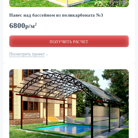
Навес над бассейном из поликарбоната №3
6800
2
р/м
ПОЛУЧИТЬ РАСЧЕТ
Посмотреть проект
›