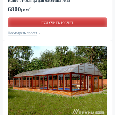
Навес от солнца для бассейна №15
6800
2
р/м
ПОЛУЧИТЬ РАСЧЕТ
Посмотреть проект
›