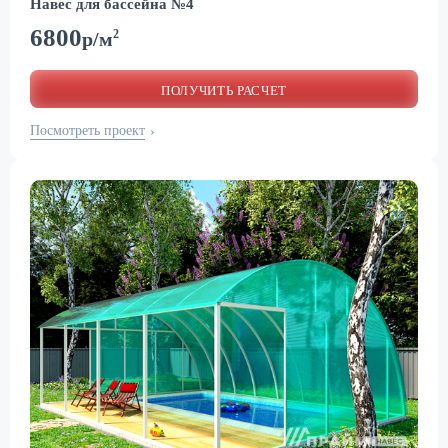
Навес для бассейна №4
6800
2
р/м
ПОЛУЧИТЬ РАСЧЕТ
Посмотреть проект
›