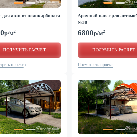
 для авто из поликарбоната
Арочный навес для автомо
№38
00
6800
2
2
р/м
р/м
ПОЛУЧИТЬ РАСЧЕТ
ПОЛУЧИТЬ РАСЧЕТ
треть проект
Посмотреть проект
›
›