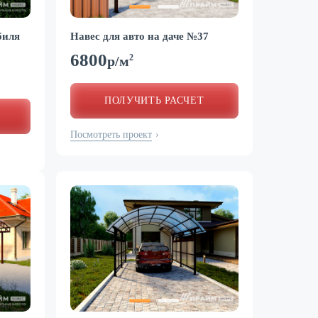
биля
Навес для авто на даче №37
6800
2
р/м
ПОЛУЧИТЬ РАСЧЕТ
Посмотреть проект
›