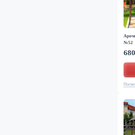
Ароч
№52
68
Посмо