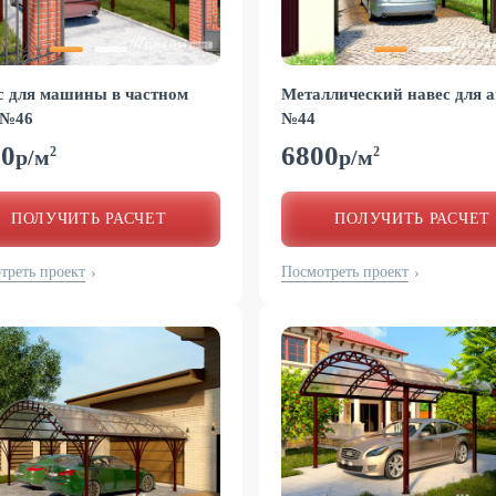
с для машины в частном
Металлический навес для а
 №46
№44
00
6800
2
2
р/м
р/м
ПОЛУЧИТЬ РАСЧЕТ
ПОЛУЧИТЬ РАСЧЕТ
треть проект
Посмотреть проект
›
›