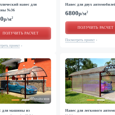
ллический навес для
Навес для двух автомобил
ны №36
6800
2
р/м
00
2
р/м
ПОЛУЧИТЬ РАСЧЕТ
ПОЛУЧИТЬ РАСЧЕТ
Посмотреть проект
›
треть проект
›
с для машины из
Навес для легкового автом