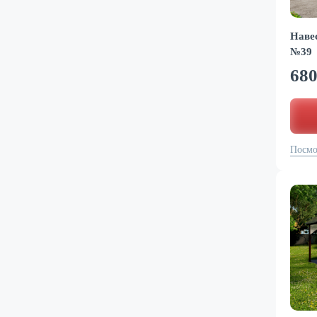
Навес
№39
68
Посмо