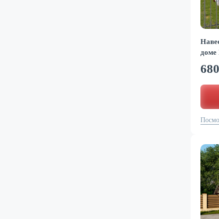
Наве
доме
68
Посмо