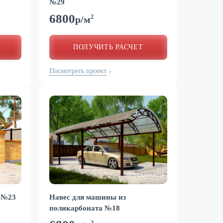
№29
6800
2
р/м
ПОЛУЧИТЬ РАСЧЕТ
Посмотреть проект
›
 №23
Навес для машины из
поликарбоната №18