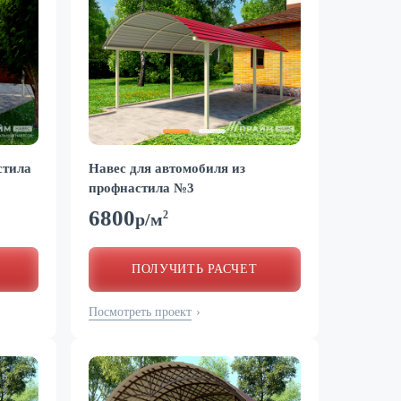
стила
Навес для автомобиля из
профнастила №3
6800
2
р/м
ПОЛУЧИТЬ РАСЧЕТ
Посмотреть проект
›