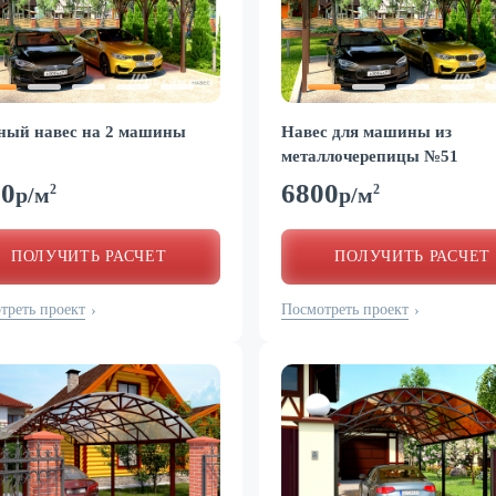
ный навес на 2 машины
Навес для машины из
металлочерепицы №51
00
6800
2
2
р/м
р/м
ПОЛУЧИТЬ РАСЧЕТ
ПОЛУЧИТЬ РАСЧЕТ
треть проект
Посмотреть проект
›
›