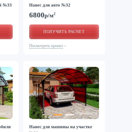
ей №33
Навес для авто №32
6800
2
р/м
ПОЛУЧИТЬ РАСЧЕТ
Посмотреть проект
›
обиля
Навес для машины на участке