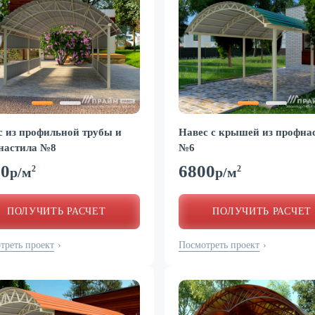
с из профильной трубы и
Навес с крышей из профна
настила №8
№6
00
6800
2
2
р/м
р/м
ПОЛУЧИТЬ РАСЧЕТ
ПОЛУЧИТЬ РАСЧЕТ
треть проект
Посмотреть проект
›
›