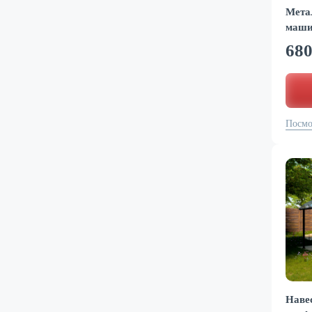
Мета
маши
68
Посмо
Наве