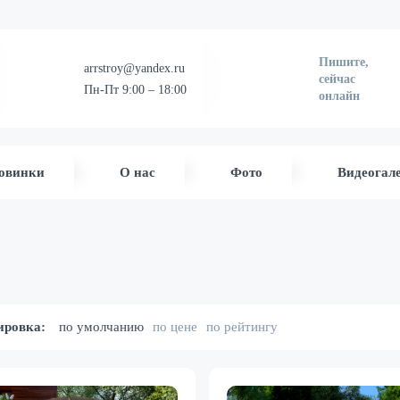
Пишите,
arrstroy@yandex.ru
сейчас
Пн-Пт 9:00 – 18:00
онлайн
овинки
О нас
Фото
Видеогал
ировка:
по умолчанию
по цене
по рейтингу