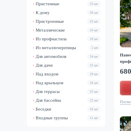
Пристенные
23 шт
К дому
30 шт
Пристроенные
23 шт
Металлические
24 шт
Из профнастила
18 шт
Из металлочерепицы
2 шт
Наве
Для автомобиля
54 шт
проф
Для дачи
23 шт
68
Над входом
18 шт
Над крыльцом
16 шт
Для террасы
25 шт
Для бассейна
22 шт
Посмо
Беседки
16 шт
Входные группы
11 шт