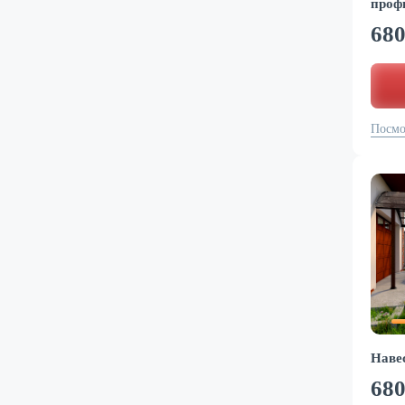
проф
68
Посмо
Наве
68