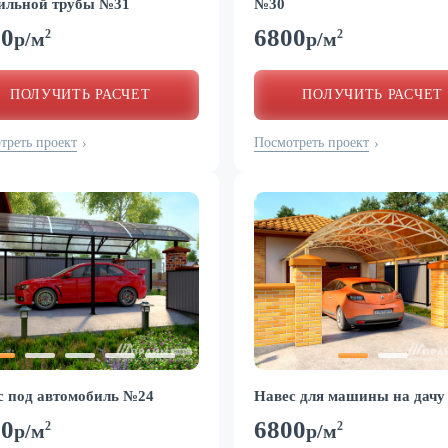
ильной трубы №31
№30
00
6800
2
2
р/м
р/м
ПОЛУЧИТЬ РАСЧЕТ
ПОЛУЧИТЬ РАСЧЕТ
треть проект
Посмотреть проект
›
›
с под автомобиль №24
Навес для машины на дачу
00
6800
2
2
р/м
р/м