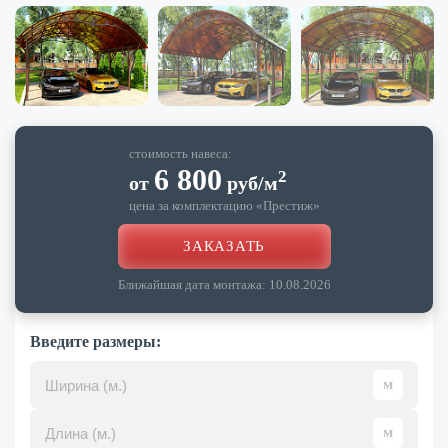
стоимость навеса:
6 800
2
от
руб
/м
цена за комплектацию «
Престиж
»
ЗАКАЗАТЬ
Ближайшая дата монтажа:
10.08.2026
Введите размеры: