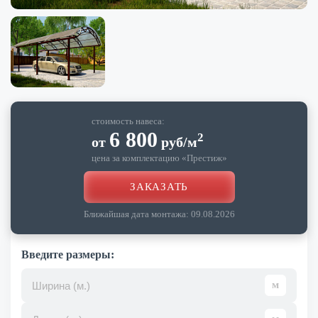
стоимость навеса:
6 800
2
от
руб
/м
цена за комплектацию «
Престиж
»
ЗАКАЗАТЬ
Ближайшая дата монтажа:
09.08.2026
Введите размеры: